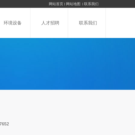
网站首页
网站地图
联系我们
环境设备
人才招聘
联系我们
652