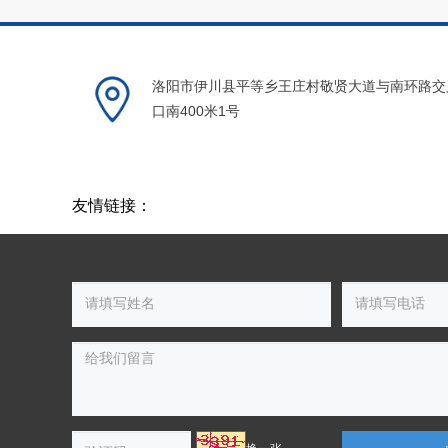
洛阳市伊川县平等乡王庄村敬贤大道与南环路交
口南400米1号
友情链接：