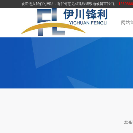
欢迎进入我们的网站，有任何意见或建议请致电或留言我们。
1360866
网站
发布时